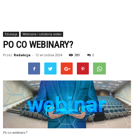
Edukacja
Webinaria i szkolenia wideo
PO CO WEBINARY?
Przez
Redakcja
-
12 września 2024
389
0
Po co webinary?