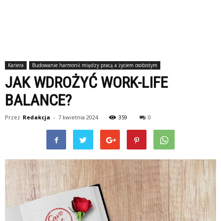
Kariera
Budowanie harmonii między pracą a życiem osobistym
JAK WDROŻYĆ WORK-LIFE
BALANCE?
Przez
Redakcja
-
7 kwietnia 2024
359
0