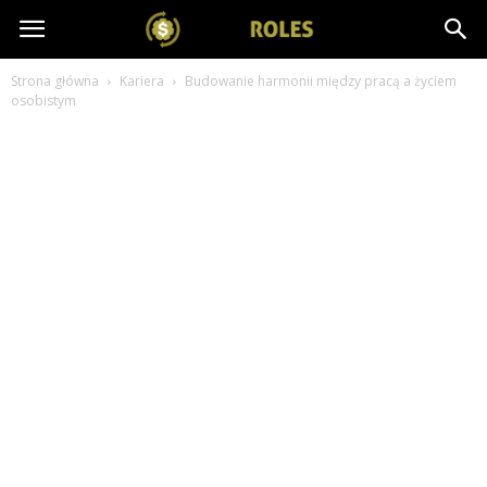
salesroles.pl
Strona główna
Kariera
Budowanie harmonii między pracą a życiem
osobistym