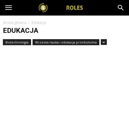
salesroles.pl
Strona główna
Edukacja
EDUKACJA
Biotechnologia
Wczesna nauka i edukacja przedszkolna